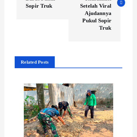
v
Sopir Truk
Setelah Viral
i
Ajudannya
Pukul Sopir
g
Truk
a
s
Related Posts
i
p
o
s