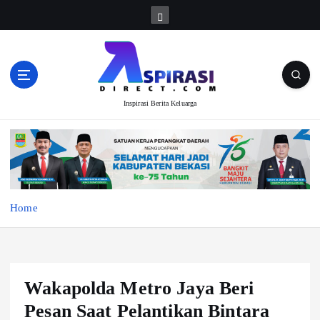
S
k
i
p
t
o
Inspirasi Berita Keluarga
c
o
n
t
e
n
t
Home
Wakapolda Metro Jaya Beri
Pesan Saat Pelantikan Bintara