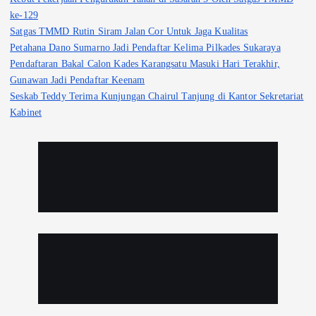
ke-129
Satgas TMMD Rutin Siram Jalan Cor Untuk Jaga Kualitas
Petahana Dano Sumarno Jadi Pendaftar Kelima Pilkades Sukaraya
Pendaftaran Bakal Calon Kades Karangsatu Masuki Hari Terakhir,
Gunawan Jadi Pendaftar Keenam
Seskab Teddy Terima Kunjungan Chairul Tanjung di Kantor Sekretariat
Kabinet