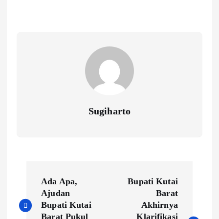
Sugiharto
N
Ada Apa,
Bupati Kutai
a
Ajudan
Barat
Bupati Kutai
Akhirnya
Barat Pukul
Klarifikasi