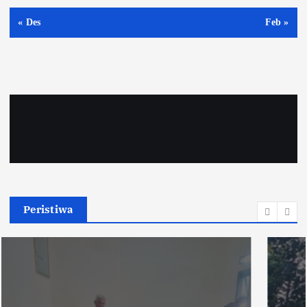
« Des
Feb »
Peristiwa