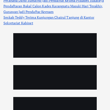
Petahana Dano Sumarno Jadi Pendaftar Kelima Pilkades Sukaraya
Pendaftaran Bakal Calon Kades Karangsatu Masuki Hari Terakhir,
Gunawan Jadi Pendaftar Keenam
Seskab Teddy Terima Kunjungan Chairul Tanjung di Kantor
Sekretariat Kabinet