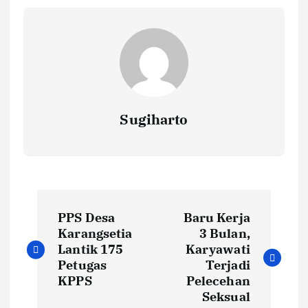
Sugiharto
N
PPS Desa
Baru Kerja
a
Karangsetia
3 Bulan,
Lantik 175
Karyawati
v
Petugas
Terjadi
KPPS
Pelecehan
i
Seksual