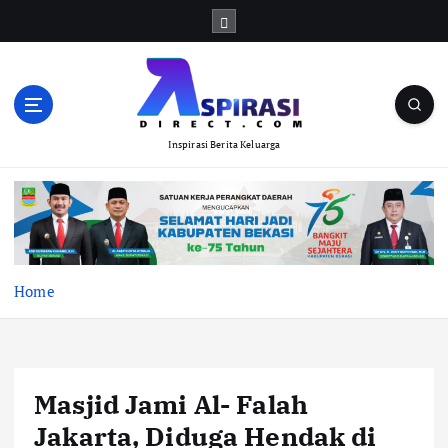
S
k
i
p
t
o
Inspirasi Berita Keluarga
c
o
n
t
e
n
t
Home
Masjid Jami Al- Falah
Jakarta, Diduga Hendak di