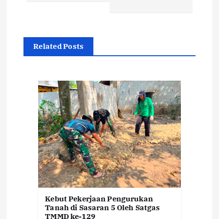
g
a
Related Posts
s
i
p
o
s
Kebut Pekerjaan Pengurukan
Tanah di Sasaran 5 Oleh Satgas
TMMD ke-129