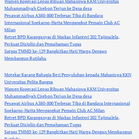
Wamen Koperasi Lepas Ribuan Mahasiswa KKM Universitas
Muhammadiyah Cirebon Terjun ke Desa desa
Pesawat Airbus A380-800 Terbesar Tiba di Bandara
Internasional Soekarno-Hatta Mengangkut Pemain Club AC
Milan
Retret BPD Karanganyar di Markas Infanteri 202 Tajimalela,
Perkuat Disiplin dan Pemahaman Tugas
Satgas TMMD ke-129 Bangkitkan Hati Warga,Dengan
Membangun Rutilahu
Motekar Karang Bahagia Beri Penyuluhan kepada Mahasiswa KKN
Universitas Pelita Bangsa
Wamen Koperasi Lepas Ribuan Mahasiswa KKM Universitas
Muhammadiyah Cirebon Terjun ke Desa desa
Pesawat Airbus A380-800 Terbesar Tiba di Bandara Internasional
Soekarno-Hatta Mengangkut Pemain Club AC Milan
Retret BPD Karanganyar di Markas Infanteri 202 Tajimalela,
Perkuat Disiplin dan Pemahaman Tugas
Satgas TMMD ke-129 Bangkitkan Hati Warga,Dengan Membangun
Rutilahu