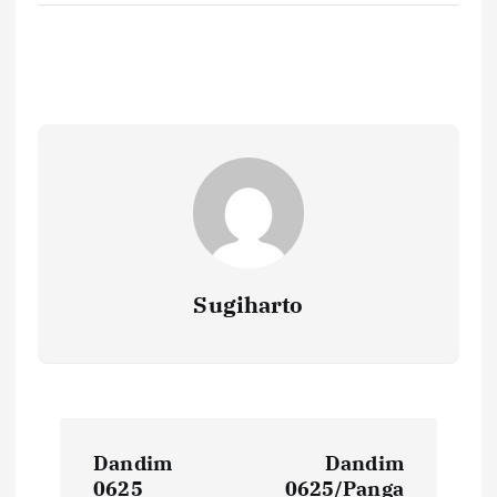
Sugiharto
N
Dandim
Dandim
0625
0625/Panga