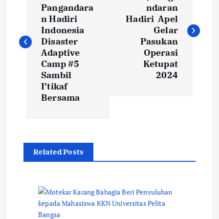
a
Pangandara
ndaran
v
n Hadiri
Hadiri Apel
Indonesia
Gelar
i
Disaster
Pasukan
Adaptive
Operasi
Camp #5
Ketupat
g
Sambil
2024
I’tikaf
a
Bersama
s
i
Related Posts
p
o
s