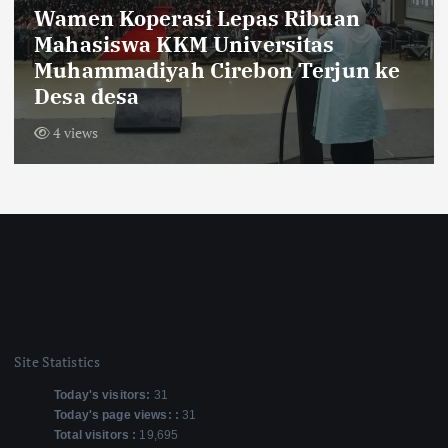
Sambut HUT RI ke-81,Warga Dusun
Krajan Tengah Pasang Bendera
Merah Putih Sepanjang 600 Meter
9 views
Site Statistics
Today's visitors:
31
Today's page views: :
31
Total visitors :
19,695