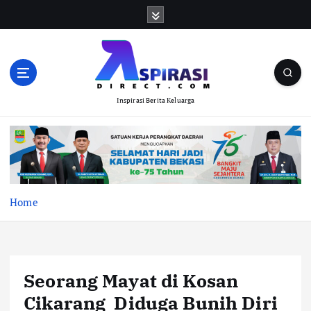
S
k
i
p
t
o
Inspirasi Berita Keluarga
c
o
n
t
e
n
t
Home
Seorang Mayat di Kosan
Cikarang Diduga Bunih Diri