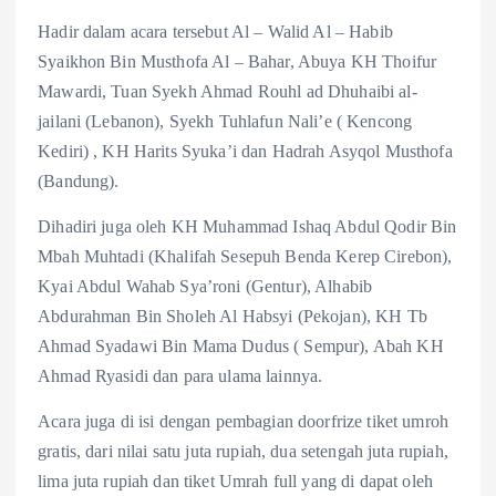
Hadir dalam acara tersebut Al – Walid Al – Habib
Syaikhon Bin Musthofa Al – Bahar, Abuya KH Thoifur
Mawardi, Tuan Syekh Ahmad Rouhl ad Dhuhaibi al-
jailani (Lebanon), Syekh Tuhlafun Nali’e ( Kencong
Kediri) , KH Harits Syuka’i dan Hadrah Asyqol Musthofa
(Bandung).
Dihadiri juga oleh KH Muhammad Ishaq Abdul Qodir Bin
Mbah Muhtadi (Khalifah Sesepuh Benda Kerep Cirebon),
Kyai Abdul Wahab Sya’roni (Gentur), Alhabib
Abdurahman Bin Sholeh Al Habsyi (Pekojan), KH Tb
Ahmad Syadawi Bin Mama Dudus ( Sempur), Abah KH
Ahmad Ryasidi dan para ulama lainnya.
Acara juga di isi dengan pembagian doorfrize tiket umroh
gratis, dari nilai satu juta rupiah, dua setengah juta rupiah,
lima juta rupiah dan tiket Umrah full yang di dapat oleh