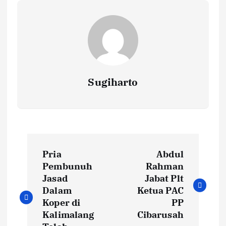
Sugiharto
N
Pria
Abdul
a
Pembunuh
Rahman
Jasad
Jabat Plt
v
Dalam
Ketua PAC
Koper di
PP
i
Kalimalang
Cibarusah