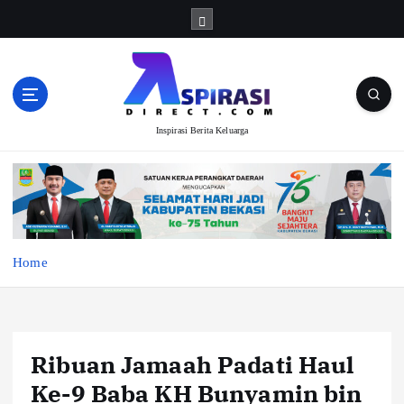
S
k
i
p
t
o
Inspirasi Berita Keluarga
c
o
n
t
e
n
t
Home
Ribuan Jamaah Padati Haul
Ke-9 Baba KH Bunyamin bin