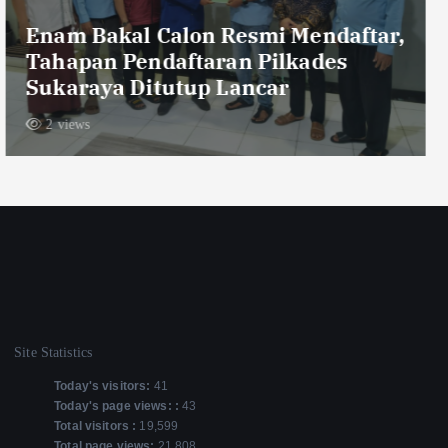
Merek ‘NUR ‘Sudah Diklarifikasi
Oleh Pemilik Distributor, Tidak
Adanya Penimbangan Ulang, “Kami
Ruko Bukan Gudang”
4 views
Site Statistics
Today's visitors:
41
Today's page views: :
43
Total visitors :
19,599
Total page views:
21,808