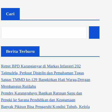
Cari
Berita Terbaru
Retret BPD Karanganyar di Markas Infanteri 202
Tajimalela, Perkuat Disiplin dan Pemahaman Tugas
Satgas TMMD ke-129 Bangkitkan Hati Warga,Dengan
Membangun Rutilahu
Pemdes Karangrahayu Bagikan Ratusan Sapu dan
Pengki ke Sarana Pendidikan dan Keagamaan
Banyak Pikiran Bisa Pengaruhi Kondisi Tubuh, Kelola