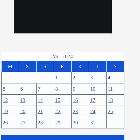
Mei 2024
M
S
S
R
K
J
S
1
2
3
4
5
6
7
8
9
10
11
12
13
14
15
16
17
18
19
20
21
22
23
24
25
26
27
28
29
30
31