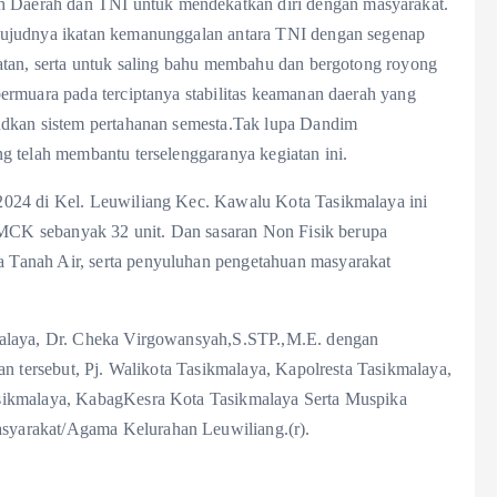
Daerah dan TNI untuk mendekatkan diri dengan masyarakat.
wujudnya ikatan kemanunggalan antara TNI dengan segenap
atan, serta untuk saling bahu membahu dan bergotong royong
ermuara pada terciptanya stabilitas keamanan daerah yang
udkan sistem pertahanan semesta.Tak lupa Dandim
g telah membantu terselenggaranya kegiatan ini.
2024 di Kel. Leuwiliang Kec. Kawalu Kota Tasikmalaya ini
i MCK sebanyak 32 unit. Dan sasaran Non Fisik berupa
Tanah Air, serta penyuluhan pengetahuan masyarakat
malaya, Dr. Cheka Virgowansyah,S.STP.,M.E. dengan
an tersebut, Pj. Walikota Tasikmalaya, Kapolresta Tasikmalaya,
sikmalaya, KabagKesra Kota Tasikmalaya Serta Muspika
yarakat/Agama Kelurahan Leuwiliang.(r).