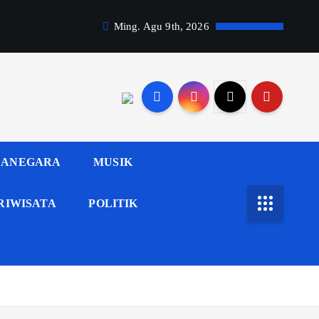
Ming. Agu 9th, 2026
ANEGARA
MUSIK
RIWISATA
POLITIK