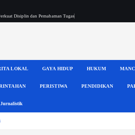
 Perkuat Disiplin dan Pemahaman Tugas
RITA LOKAL
GAYA HIDUP
HUKUM
MANC
RINTAHAN
PERISTIWA
PENDIDIKAN
PA
Jurnalistik
i