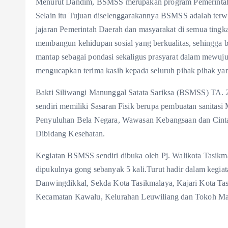
Menurut Dandim, BSMSS merupakan program Pemerintah 
Selain itu Tujuan diselenggarakannya BSMSS adalah ter
jajaran Pemerintah Daerah dan masyarakat di semua tingk
membangun kehidupan sosial yang berkualitas, sehingga b
mantap sebagai pondasi sekaligus prasyarat dalam mewuj
mengucapkan terima kasih kepada seluruh pihak pihak yan
Bakti Siliwangi Manunggal Satata Sariksa (BSMSS) TA. 
sendiri memiliki Sasaran Fisik berupa pembuatan sanitas
Penyuluhan Bela Negara, Wawasan Kebangsaan dan Cinta 
Dibidang Kesehatan.
Kegiatan BSMSS sendiri dibuka oleh Pj. Walikota Tasik
dipukulnya gong sebanyak 5 kali.Turut hadir dalam kegiat
Danwingdikkal, Sekda Kota Tasikmalaya, Kajari Kota Ta
Kecamatan Kawalu, Kelurahan Leuwiliang dan Tokoh Mas