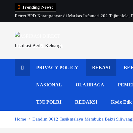
S
Trending News:
k
Retret BPD Karanganyar di Markas Infanteri 202 Tajimalela,
i
p
t
o
Inspirasi Berita Keluarga
c
o
PRIVACY POLICY
BEKASI
BE
n
t
e
NASIONAL
OLAHRAGA
PEME
n
t
TNI POLRI
REDAKSI
Kode Etik 
Home
Dandim 0612 Tasikmalaya Membuka Bakti Siliwang