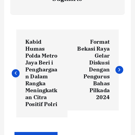
N
Kabid
Format
a
Humas
Bekasi Raya
Polda Metro
Gelar
v
Jaya Beri i
Diskusi
Penghargaa
Dengan
i
n Dalam
Pengurus
Rangka
Bahas
Meningkatk
Pilkada
g
an Citra
2024
Positif Polri
a
s