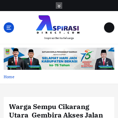
S
k
i
p
t
o
Inspirasi Berita Keluarga
c
o
n
t
e
n
t
Home
Warga Sempu Cikarang
Utara Gembira Akses Jalan