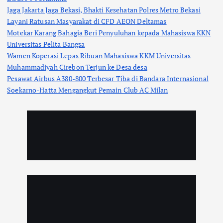
Jaga Jakarta Jaga Bekasi, Bhakti Kesehatan Polres Metro Bekasi
Layani Ratusan Masyarakat di CFD AEON Deltamas
Motekar Karang Bahagia Beri Penyuluhan kepada Mahasiswa KKN
Universitas Pelita Bangsa
Wamen Koperasi Lepas Ribuan Mahasiswa KKM Universitas
Muhammadiyah Cirebon Terjun ke Desa desa
Pesawat Airbus A380-800 Terbesar Tiba di Bandara Internasional
Soekarno-Hatta Mengangkut Pemain Club AC Milan