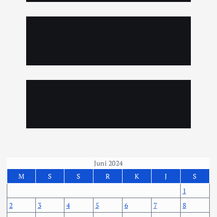
Juni 2024
M
S
S
R
K
J
S
1
2
3
4
5
6
7
8