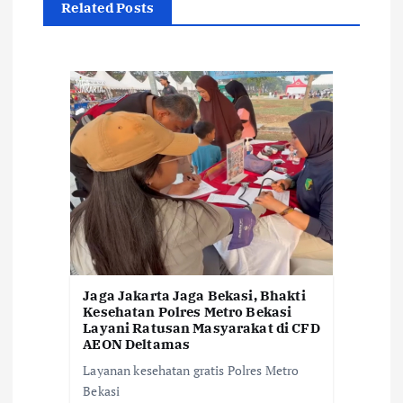
i
Related Posts
p
o
s
Jaga Jakarta Jaga Bekasi, Bhakti
Kesehatan Polres Metro Bekasi
Layani Ratusan Masyarakat di CFD
AEON Deltamas
Layanan kesehatan gratis Polres Metro
Bekasi