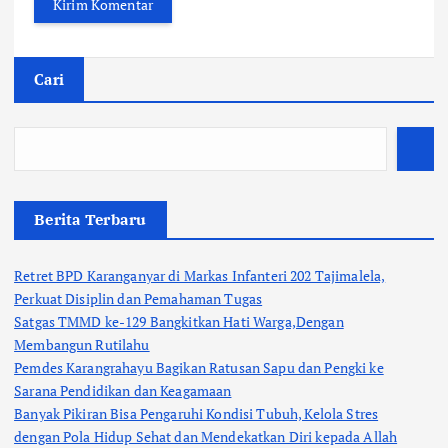
Cari
Berita Terbaru
Retret BPD Karanganyar di Markas Infanteri 202 Tajimalela,
Perkuat Disiplin dan Pemahaman Tugas
Satgas TMMD ke-129 Bangkitkan Hati Warga,Dengan
Membangun Rutilahu
Pemdes Karangrahayu Bagikan Ratusan Sapu dan Pengki ke
Sarana Pendidikan dan Keagamaan
Banyak Pikiran Bisa Pengaruhi Kondisi Tubuh, Kelola Stres
dengan Pola Hidup Sehat dan Mendekatkan Diri kepada Allah