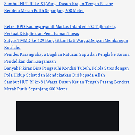
Sambut HUT RI ke-81,Warga Dusun Krajan Tengah Pasang
Bendera Merah Putih Sepanjang 600 Meter
Retret BPD Karanganyar di Markas Infanteri 202 Tajimalela,
Perkuat Disiplin dan Pemahaman Tugas
Satgas TMMD ke-129 Bangkitkan Hati Warga,Dengan Membangun
Rutilahu
Pemdes Karangrahayu Bagikan Ratusan Sapu dan Pengki ke Sarana
Pendidikan dan Keagamaan
Banyak Pikiran Bisa Pengaruhi Kondisi Tubuh, Kelola Stres dengan
Pola Hidup Sehat dan Mendekatkan Diri kepada Allah
Sambut HUT RI ke-81,Warga Dusun Krajan Tengah Pasang Bendera
Merah Putih Sepanjang 600 Meter