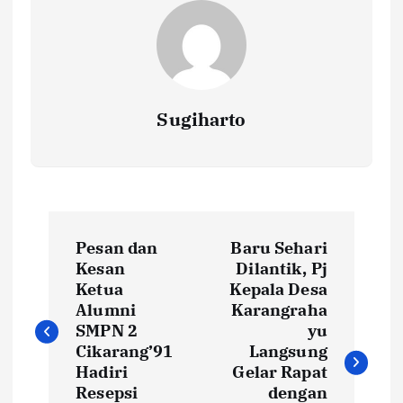
Sugiharto
N
Pesan dan
Baru Sehari
a
Kesan
Dilantik, Pj
Ketua
Kepala Desa
v
Alumni
Karangraha
SMPN 2
yu
i
Cikarang’91
Langsung
Hadiri
Gelar Rapat
Resepsi
dengan