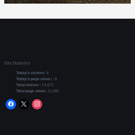
Site Statistics
Today's visitors:
8
Today's page views: :
8
Total visitors :
19,672
Total page views:
21,890