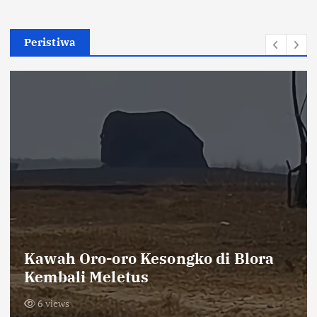
Peristiwa
Khutbah Jumat Ingatkan Jamaah
tentang Keterbatasan Waktu dan
Pentingnya Amal Saleh
7 views