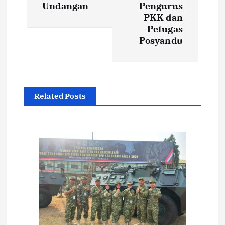
g
Undangan
Pengurus
PKK dan
a
Petugas
Posyandu
s
i
p
Related Posts
o
s