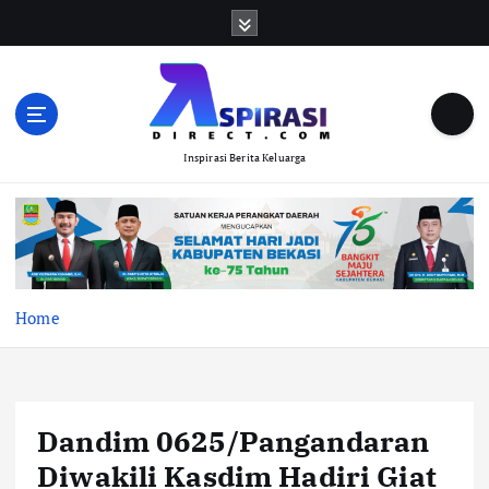
S
k
i
p
t
o
Inspirasi Berita Keluarga
c
o
n
t
e
n
t
Home
Dandim 0625/Pangandaran
Diwakili Kasdim Hadiri Giat