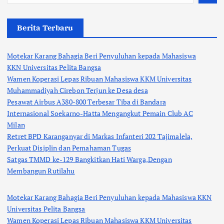
Berita Terbaru
Motekar Karang Bahagia Beri Penyuluhan kepada Mahasiswa
KKN Universitas Pelita Bangsa
Wamen Koperasi Lepas Ribuan Mahasiswa KKM Universitas
Muhammadiyah Cirebon Terjun ke Desa desa
Pesawat Airbus A380-800 Terbesar Tiba di Bandara
Internasional Soekarno-Hatta Mengangkut Pemain Club AC
Milan
Retret BPD Karanganyar di Markas Infanteri 202 Tajimalela,
Perkuat Disiplin dan Pemahaman Tugas
Satgas TMMD ke-129 Bangkitkan Hati Warga,Dengan
Membangun Rutilahu
Motekar Karang Bahagia Beri Penyuluhan kepada Mahasiswa KKN
Universitas Pelita Bangsa
Wamen Koperasi Lepas Ribuan Mahasiswa KKM Universitas