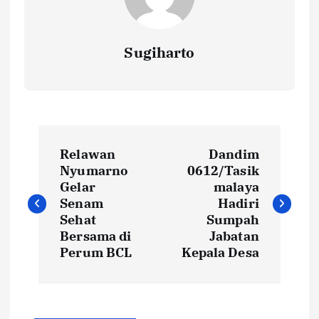
Sugiharto
N
Relawan
Dandim
a
Nyumarno
0612/Tasik
Gelar
malaya
v
Senam
Hadiri
Sehat
Sumpah
i
Bersama di
Jabatan
Perum BCL
Kepala Desa
g
a