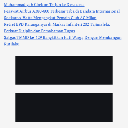
Muhammadiyah Cirebon Terjun ke Desa desa
Pesawat Airbus A380-800 Terbesar Tiba di Bandara Internasional
Soekarno-Hatta Mengangkut Pemain Club AC Milan
Retret BPD Karanganyar di Markas Infanteri 202 Tajimalela,
Perkuat Disiplin dan Pemahaman Tugas
Satgas TMMD ke-129 Bangkitkan Hati Warga,Dengan Membangun
Rutilahu