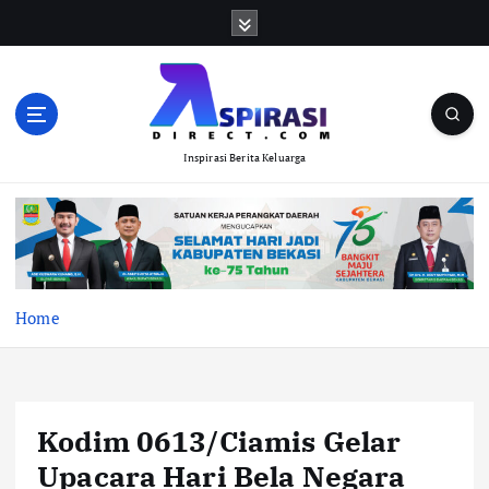
S
k
i
p
t
o
Inspirasi Berita Keluarga
c
o
n
t
e
n
t
Home
Kodim 0613/Ciamis Gelar
Upacara Hari Bela Negara