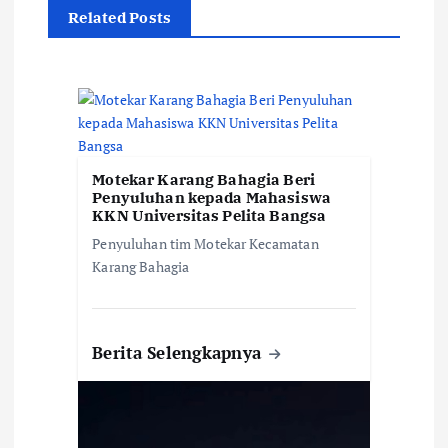
Related Posts
s
i
p
o
Motekar Karang Bahagia Beri
Penyuluhan kepada Mahasiswa
KKN Universitas Pelita Bangsa
s
Penyuluhan tim Motekar Kecamatan
Karang Bahagia
Berita Selengkapnya